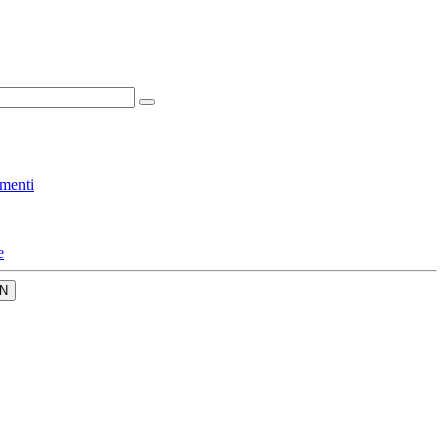
menti
e
N