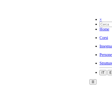
×
Home
Corsi
Insegna
Persone
Struttur
IT
E
☰