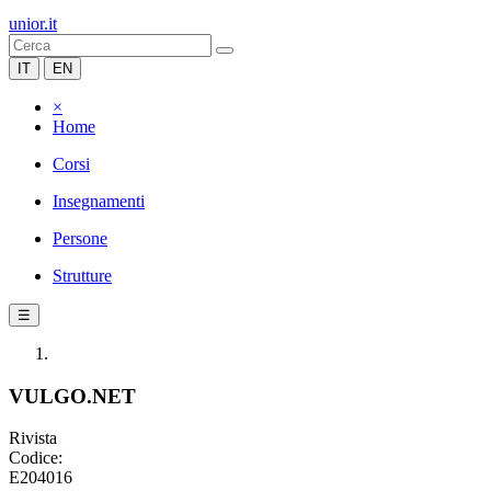
unior.it
IT
EN
×
Home
Corsi
Insegnamenti
Persone
Strutture
☰
VULGO.NET
Rivista
Codice:
E204016