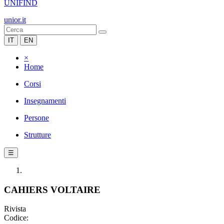
UNIFIND
unior.it
IT
EN
×
Home
Corsi
Insegnamenti
Persone
Strutture
☰
CAHIERS VOLTAIRE
Rivista
Codice: