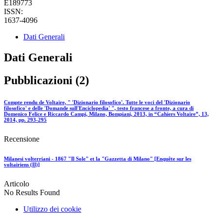
E189773
ISSN:
1637-4096
Dati Generali
Dati Generali
Pubblicazioni (2)
Compte rendu de Voltaire, " 'Dizionario filosofico'. Tutte le voci del 'Dizionario
filosofico' e delle 'Domande sull'Enciclopedia' ", testo francese a fronte, a cura di
Domenico Felice e Riccardo Campi, Milano, Bompiani, 2013, in “Cahiers Voltaire”, 13,
2014, pp. 293-295
Recensione
Milanesi volterriani - 1867 "Il Sole" et la "Gazzetta di Milano" [Enquête sur les
voltairiens (II)]
Articolo
No Results Found
Utilizzo dei cookie