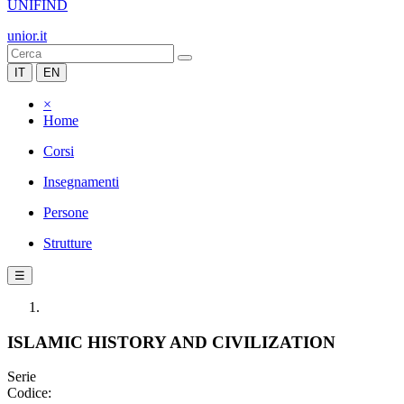
UNIFIND
unior.it
IT
EN
×
Home
Corsi
Insegnamenti
Persone
Strutture
☰
ISLAMIC HISTORY AND CIVILIZATION
Serie
Codice: