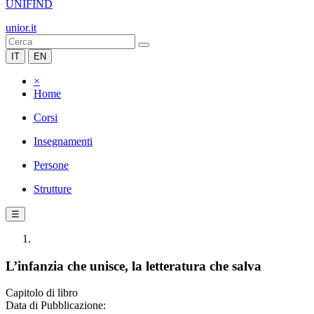
UNIFIND
unior.it
IT
EN
×
Home
Corsi
Insegnamenti
Persone
Strutture
☰
L’infanzia che unisce, la letteratura che salva
Capitolo di libro
Data di Pubblicazione: