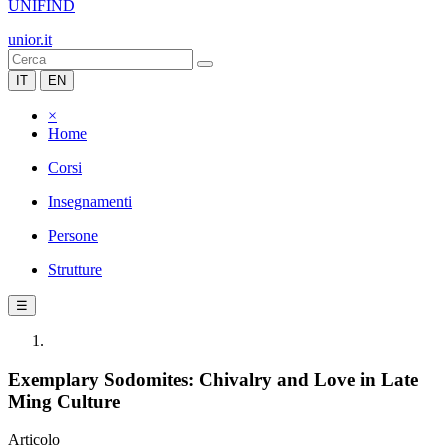
UNIFIND
unior.it
IT
EN
×
Home
Corsi
Insegnamenti
Persone
Strutture
☰
Exemplary Sodomites: Chivalry and Love in Late
Ming Culture
Articolo