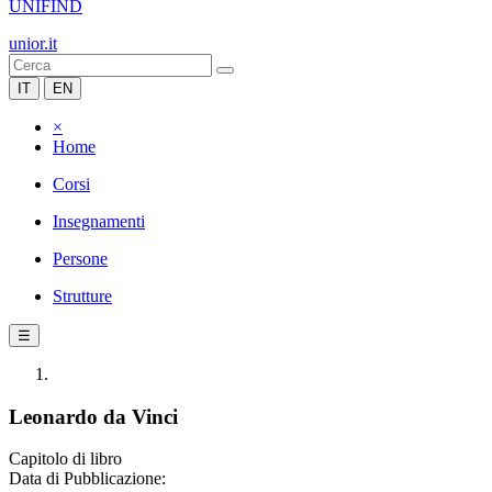
UNIFIND
unior.it
IT
EN
×
Home
Corsi
Insegnamenti
Persone
Strutture
☰
Leonardo da Vinci
Capitolo di libro
Data di Pubblicazione: