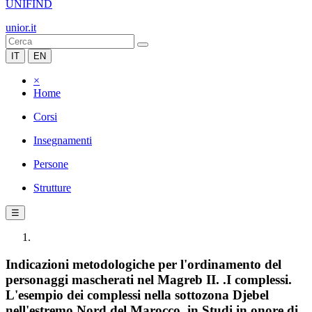
UNIFIND
unior.it
IT
EN
×
Home
Corsi
Insegnamenti
Persone
Strutture
☰
Indicazioni metodologiche per l'ordinamento del
personaggi mascherati nel Magreb II. .I complessi.
L'esempio dei complessi nella sottozona Djebel
nell'estremo Nord del Marocco, in Studi in onore di