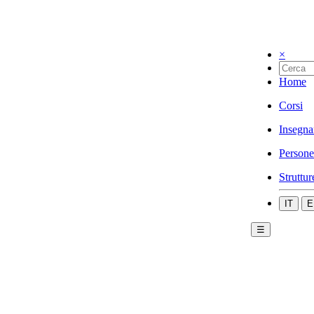
×
Home
Corsi
Insegna
Persone
Struttur
IT
E
☰