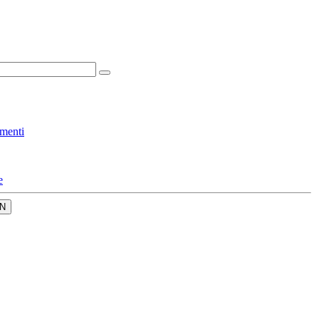
menti
e
N