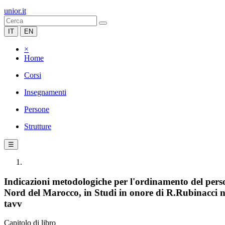
unior.it
IT
EN
×
Home
Corsi
Insegnamenti
Persone
Strutture
☰
Indicazioni metodologiche per l'ordinamento del perso
Nord del Marocco, in Studi in onore di R.Rubinacci n
tavv
Capitolo di libro