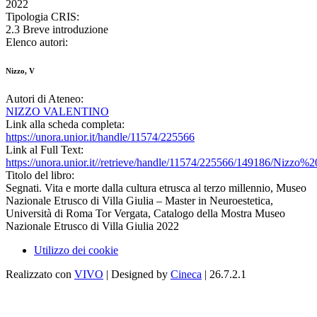
2022
Tipologia CRIS:
2.3 Breve introduzione
Elenco autori:
Nizzo, V
Autori di Ateneo:
NIZZO VALENTINO
Link alla scheda completa:
https://unora.unior.it/handle/11574/225566
Link al Full Text:
https://unora.unior.it//retrieve/handle/11574/225566/149186/Nizzo
Titolo del libro:
Segnati. Vita e morte dalla cultura etrusca al terzo millennio, Museo
Nazionale Etrusco di Villa Giulia – Master in Neuroestetica,
Università di Roma Tor Vergata, Catalogo della Mostra Museo
Nazionale Etrusco di Villa Giulia 2022
Utilizzo dei cookie
Realizzato con
VIVO
| Designed by
Cineca
| 26.7.2.1