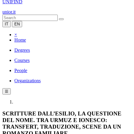
UNIFIND
unior.it
IT
EN
×
Home
Degrees
Courses
People
Organizations
☰
SCRITTURE DALL’ESILIO, LA QUESTIONE
DEL NOME. TRA URMUZ E IONESCO:
TRANSFERT, TRADUZIONE, SCENE DA UN
ROMANZO FAMILIARE