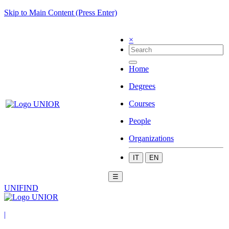
Skip to Main Content (Press Enter)
×
Home
Degrees
Courses
People
Organizations
IT
EN
☰
UNIFIND
|