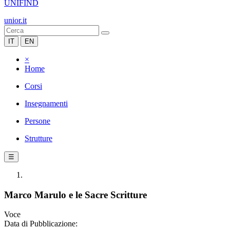
UNIFIND
unior.it
IT
EN
×
Home
Corsi
Insegnamenti
Persone
Strutture
☰
Marco Marulo e le Sacre Scritture
Voce
Data di Pubblicazione: