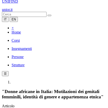
UNIFIND
unior.it
IT
EN
×
Home
Corsi
Insegnamenti
Persone
Strutture
☰
"Donne africane in Italia: Mutilazioni dei genitali
femminili, identità di genere e appartenenza etnica"
Articolo