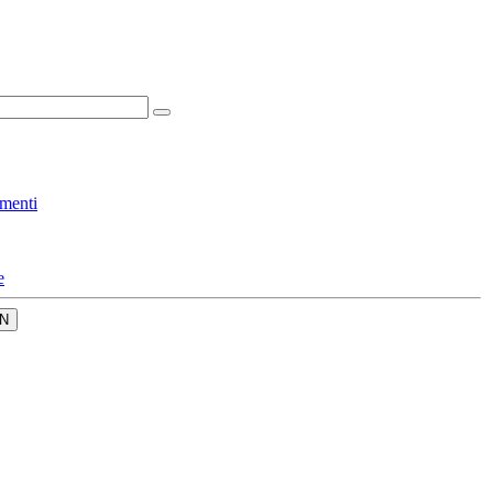
menti
e
N