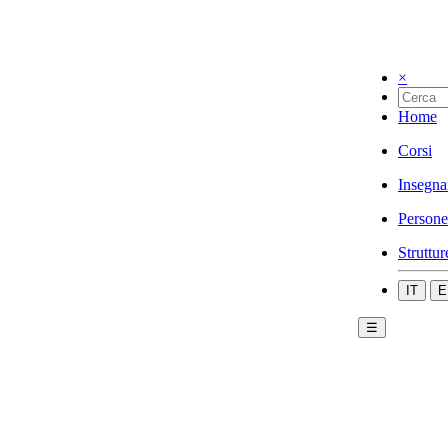
×
Home
Corsi
Insegna
Persone
Struttur
IT
E
☰