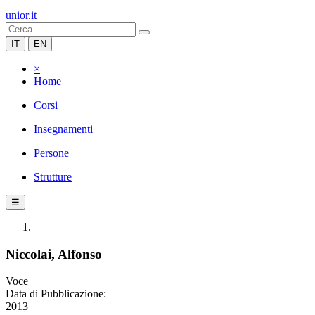
unior.it
IT
EN
×
Home
Corsi
Insegnamenti
Persone
Strutture
☰
Niccolai, Alfonso
Voce
Data di Pubblicazione:
2013