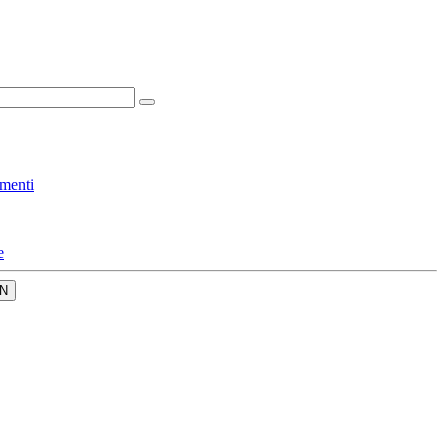
menti
e
N