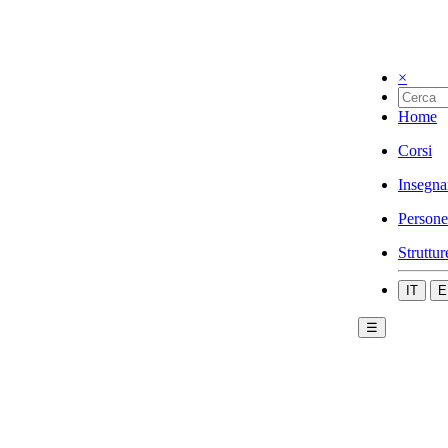
×
Home
Corsi
Insegna
Persone
Struttur
IT
E
☰