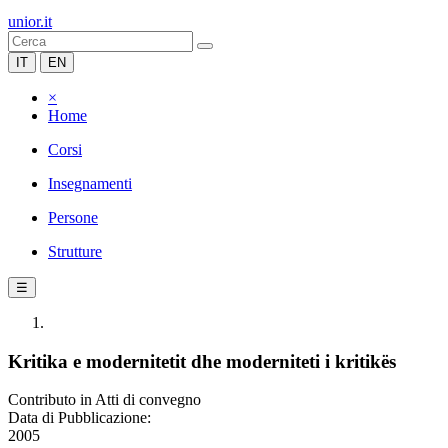
unior.it
IT
EN
×
Home
Corsi
Insegnamenti
Persone
Strutture
☰
Kritika e modernitetit dhe moderniteti i kritikës
Contributo in Atti di convegno
Data di Pubblicazione:
2005