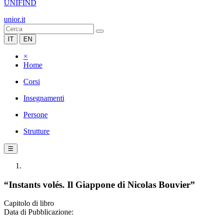
UNIFIND
unior.it
IT
EN
×
Home
Corsi
Insegnamenti
Persone
Strutture
☰
“Instants volés. Il Giappone di Nicolas Bouvier”
Capitolo di libro
Data di Pubblicazione: