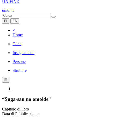
UNIFIND
unior.it
IT
EN
×
Home
Corsi
Insegnamenti
Persone
Strutture
☰
“Suga-san no omoide”
Capitolo di libro
Data di Pubblicazione: