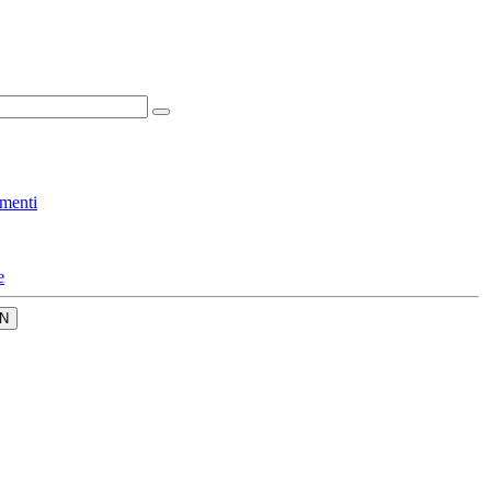
menti
e
N