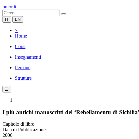
unior.it
IT
EN
×
Home
Corsi
Insegnamenti
Persone
Strutture
☰
I più antichi manoscritti del ‘Rebellamentu di Sichilia
Capitolo di libro
Data di Pubblicazione:
2006