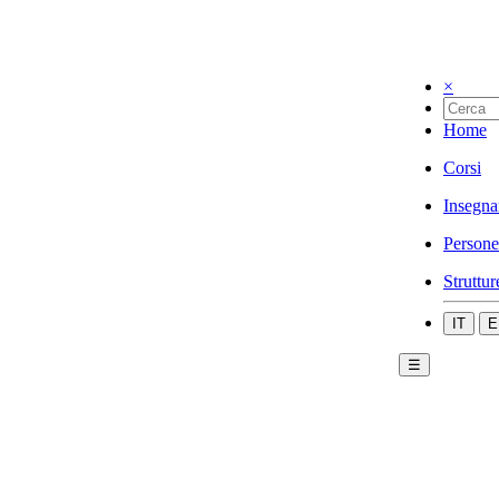
×
Home
Corsi
Insegna
Persone
Struttur
IT
E
☰