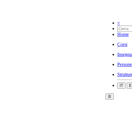
×
Home
Corsi
Insegna
Persone
Struttur
IT
E
☰