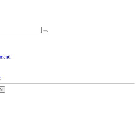
menti
e
N