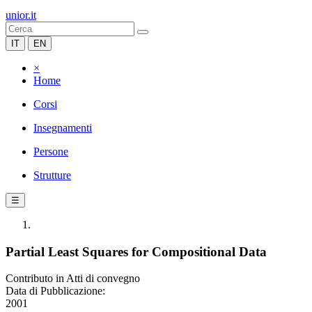
unior.it
IT
EN
×
Home
Corsi
Insegnamenti
Persone
Strutture
☰
Partial Least Squares for Compositional Data
Contributo in Atti di convegno
Data di Pubblicazione:
2001