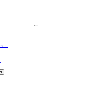
menti
e
N