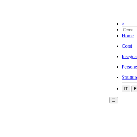
×
Home
Corsi
Insegna
Persone
Struttur
IT
E
☰