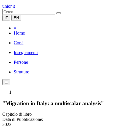
unior.it
IT
EN
×
Home
Corsi
Insegnamenti
Persone
Strutture
☰
"Migration in Italy: a multiscalar analysis"
Capitolo di libro
Data di Pubblicazione:
2023