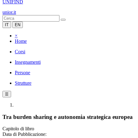
UNIFIND
unior.it
IT
EN
×
Home
Corsi
Insegnamenti
Persone
Strutture
☰
Tra burden sharing e autonomia strategica europea
Capitolo di libro
Data di Pubblicazione: