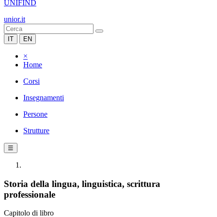
UNIFIND
unior.it
IT
EN
×
Home
Corsi
Insegnamenti
Persone
Strutture
☰
Storia della lingua, linguistica, scrittura
professionale
Capitolo di libro