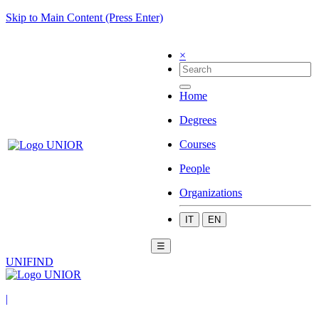
Skip to Main Content (Press Enter)
×
Home
Degrees
Courses
People
Organizations
IT
EN
☰
UNIFIND
|