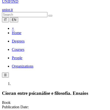
UNIFIND
unior.it
IT
EN
×
Home
Degrees
Courses
People
Organizations
☰
Cioran entre psicanálise e filosofia. Ensaios
Book
Publication Date: