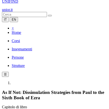
UNIFIND
unior.it
IT
EN
×
Home
Corsi
Insegnamenti
Persone
Strutture
☰
As If Not: Dissimulation Strategies from Paul to the
Sixth Book of Ezra
Capitolo di libro