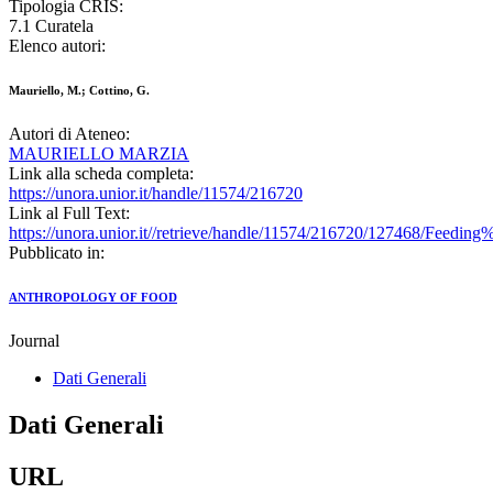
Tipologia CRIS:
7.1 Curatela
Elenco autori:
Mauriello, M.; Cottino, G.
Autori di Ateneo:
MAURIELLO MARZIA
Link alla scheda completa:
https://unora.unior.it/handle/11574/216720
Link al Full Text:
https://unora.unior.it//retrieve/handle/11574/216720/127468/Feedin
Pubblicato in:
ANTHROPOLOGY OF FOOD
Journal
Dati Generali
Dati Generali
URL