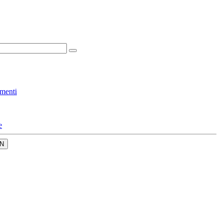
menti
e
N