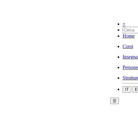
×
Home
Corsi
Insegna
Persone
Struttur
IT
E
☰