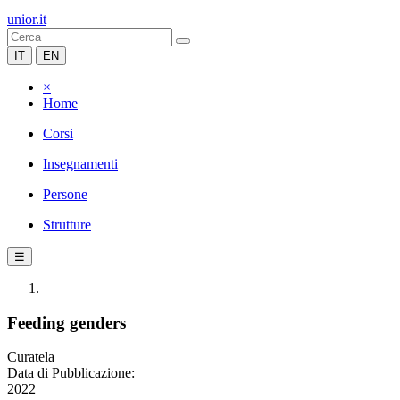
unior.it
IT
EN
×
Home
Corsi
Insegnamenti
Persone
Strutture
☰
Feeding genders
Curatela
Data di Pubblicazione:
2022