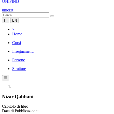
UNIFIND
unior.it
IT
EN
×
Home
Corsi
Insegnamenti
Persone
Strutture
☰
Nizar Qabbani
Capitolo di libro
Data di Pubblicazione: