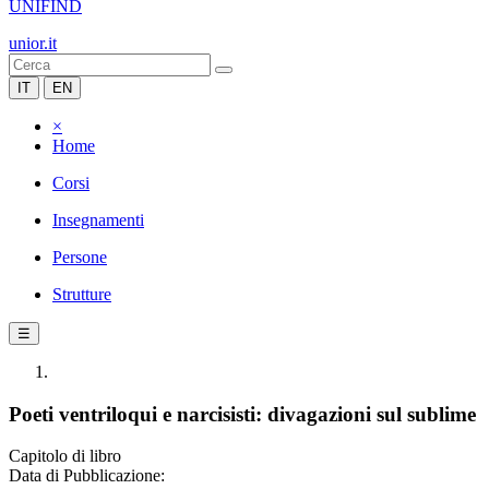
UNIFIND
unior.it
IT
EN
×
Home
Corsi
Insegnamenti
Persone
Strutture
☰
Poeti ventriloqui e narcisisti: divagazioni sul sublime
Capitolo di libro
Data di Pubblicazione: