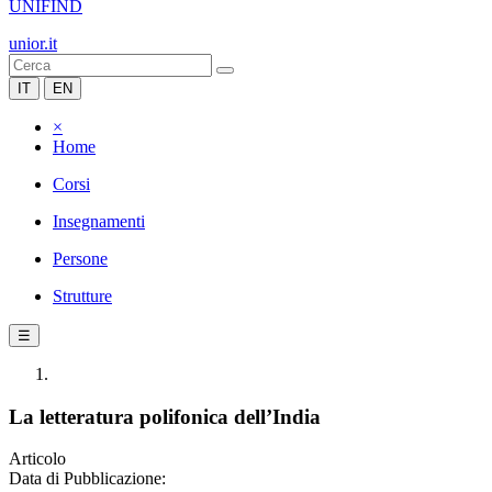
UNIFIND
unior.it
IT
EN
×
Home
Corsi
Insegnamenti
Persone
Strutture
☰
La letteratura polifonica dell’India
Articolo
Data di Pubblicazione: