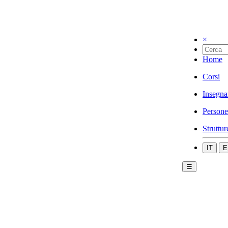
×
Home
Corsi
Insegna
Persone
Struttur
IT
E
☰