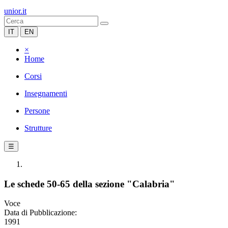
unior.it
IT
EN
×
Home
Corsi
Insegnamenti
Persone
Strutture
☰
Le schede 50-65 della sezione "Calabria"
Voce
Data di Pubblicazione:
1991