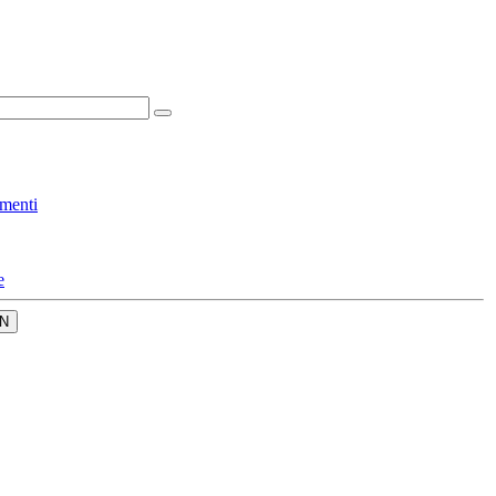
menti
e
N