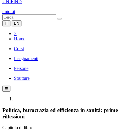
UNIFIND
unior.it
IT
EN
×
Home
Corsi
Insegnamenti
Persone
Strutture
☰
Politica, burocrazia ed efficienza in sanità: prime
riflessioni
Capitolo di libro