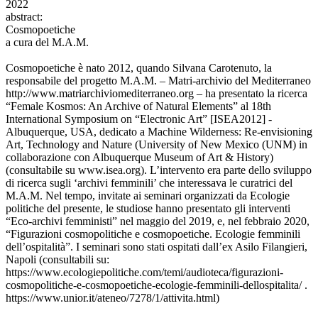
2022
abstract:
Cosmopoetiche
a cura del M.A.M.
Cosmopoetiche è nato 2012, quando Silvana Carotenuto, la
responsabile del progetto M.A.M. – Matri-archivio del Mediterraneo
http://www.matriarchiviomediterraneo.org – ha presentato la ricerca
“Female Kosmos: An Archive of Natural Elements” al 18th
International Symposium on “Electronic Art” [ISEA2012] -
Albuquerque, USA, dedicato a Machine Wilderness: Re-envisioning
Art, Technology and Nature (University of New Mexico (UNM) in
collaborazione con Albuquerque Museum of Art & History)
(consultabile su www.isea.org). L’intervento era parte dello sviluppo
di ricerca sugli ‘archivi femminili’ che interessava le curatrici del
M.A.M. Nel tempo, invitate ai seminari organizzati da Ecologie
politiche del presente, le studiose hanno presentato gli interventi
“Eco-archivi femministi” nel maggio del 2019, e, nel febbraio 2020,
“Figurazioni cosmopolitiche e cosmopoetiche. Ecologie femminili
dell’ospitalità”. I seminari sono stati ospitati dall’ex Asilo Filangieri,
Napoli (consultabili su:
https://www.ecologiepolitiche.com/temi/audioteca/figurazioni-
cosmopolitiche-e-cosmopoetiche-ecologie-femminili-dellospitalita/ .
https://www.unior.it/ateneo/7278/1/attivita.html)