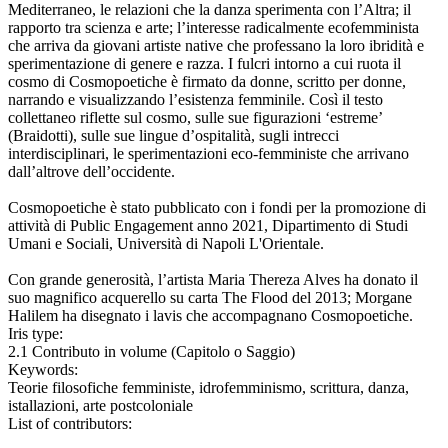
Mediterraneo, le relazioni che la danza sperimenta con l’Altra; il
rapporto tra scienza e arte; l’interesse radicalmente ecofemminista
che arriva da giovani artiste native che professano la loro ibridità e
sperimentazione di genere e razza. I fulcri intorno a cui ruota il
cosmo di Cosmopoetiche è firmato da donne, scritto per donne,
narrando e visualizzando l’esistenza femminile. Così il testo
collettaneo riflette sul cosmo, sulle sue figurazioni ‘estreme’
(Braidotti), sulle sue lingue d’ospitalità, sugli intrecci
interdisciplinari, le sperimentazioni eco-femministe che arrivano
dall’altrove dell’occidente.
Cosmopoetiche è stato pubblicato con i fondi per la promozione di
attività di Public Engagement anno 2021, Dipartimento di Studi
Umani e Sociali, Università di Napoli L'Orientale.
Con grande generosità, l’artista Maria Thereza Alves ha donato il
suo magnifico acquerello su carta The Flood del 2013; Morgane
Halilem ha disegnato i lavis che accompagnano Cosmopoetiche.
Iris type:
2.1 Contributo in volume (Capitolo o Saggio)
Keywords:
Teorie filosofiche femministe, idrofemminismo, scrittura, danza,
istallazioni, arte postcoloniale
List of contributors: