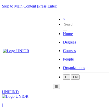
Skip to Main Content (Press Enter)
×
Home
Degrees
Courses
People
Organizations
IT
EN
☰
UNIFIND
|