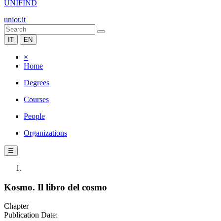
UNIFIND
unior.it
IT
EN
×
Home
Degrees
Courses
People
Organizations
☰
Kosmo. Il libro del cosmo
Chapter
Publication Date: