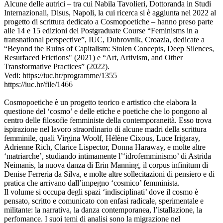
Alcune delle autrici – tra cui Nabila Tavolieri, Dottoranda in Studi
Internazionali, Disus, Napoli, la cui ricerca si è aggiunta nel 2022 al
progetto di scrittura dedicato a Cosmopoetiche – hanno preso parte
alle 14 e 15 edizioni del Postgraduate Course “Feminisms in a
transnational perspective”, IUC, Dubrovnik, Croazia, dedicate a
“Beyond the Ruins of Capitalism: Stolen Concepts, Deep Silences,
Resurfaced Frictions" (2021) e “Art, Artivism, and Other
Transformative Practices” (2022).
Vedi: https://iuc.hr/programme/1355
https://iuc.hr/file/1466
Cosmopoetiche è un progetto teorico e artistico che elabora la
questione del ‘cosmo’ e delle etiche e poetiche che lo pongono al
centro delle filosofie femministe della contemporaneità. Esso trova
ispirazione nel lavoro straordinario di alcune madri della scrittura
femminile, quali Virgina Woolf, Hélène Cixous, Luce Irigaray,
Adrienne Rich, Clarice Lispector, Donna Haraway, e molte altre
‘matriarche’, studiando intimamente l’‘idrofemminismo’ di Astrida
Neimanis, la nuova danza di Erin Manning, il corpus infinitum di
Denise Ferreria da Silva, e molte altre sollecitazioni di pensiero e di
pratica che arrivano dall’impegno ‘cosmico’ femminista.
Il volume si occupa degli spazi ‘indisciplinati’ dove il cosmo è
pensato, scritto e comunicato con enfasi radicale, sperimentale e
militante: la narrativa, la danza contemporanea, l’istallazione, la
perfomance. I suoi temi di analisi sono la migrazione nel