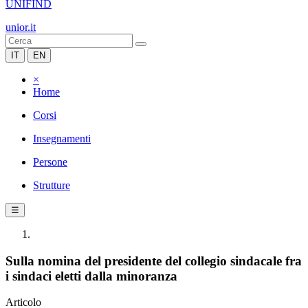
UNIFIND
unior.it
IT
EN
×
Home
Corsi
Insegnamenti
Persone
Strutture
☰
Sulla nomina del presidente del collegio sindacale fra
i sindaci eletti dalla minoranza
Articolo