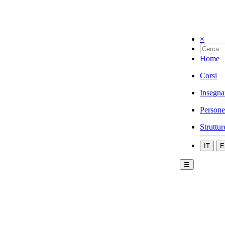
×
Home
Corsi
Insegna
Persone
Struttur
IT
E
☰