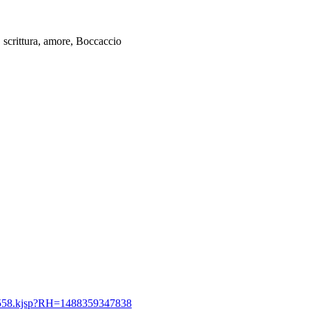
 scrittura, amore, Boccaccio
-441558.kjsp?RH=1488359347838