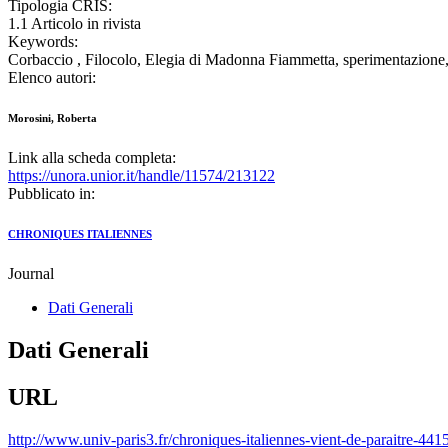
Tipologia CRIS:
1.1 Articolo in rivista
Keywords:
Corbaccio , Filocolo, Elegia di Madonna Fiammetta, sperimentazione,
Elenco autori:
Morosini, Roberta
Link alla scheda completa:
https://unora.unior.it/handle/11574/213122
Pubblicato in:
CHRONIQUES ITALIENNES
Journal
Dati Generali
Dati Generali
URL
http://www.univ-paris3.fr/chroniques-italiennes-vient-de-paraitre