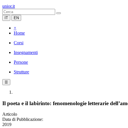
unior.it
IT
EN
×
Home
Corsi
Insegnamenti
Persone
Strutture
☰
Il poeta e il labirinto: fenomenologie letterarie dell’
Articolo
Data di Pubblicazione:
2019