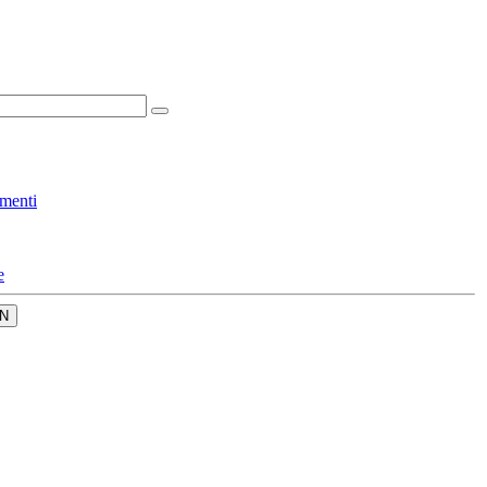
menti
e
N