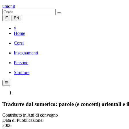
unior.it
IT
EN
×
Home
Corsi
Insegnamenti
Persone
Strutture
☰
Tradurre dal sumerico: parole (e concetti) orientali e 
Contributo in Atti di convegno
Data di Pubblicazione:
2006