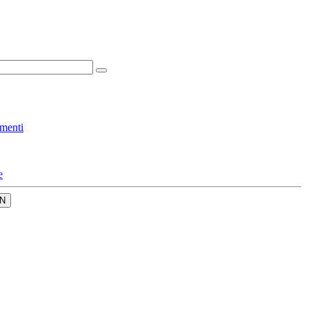
menti
e
N