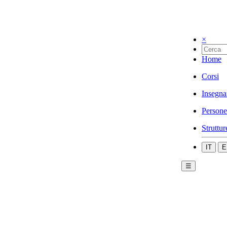
×
Home
Corsi
Insegna
Persone
Struttur
IT
E
☰