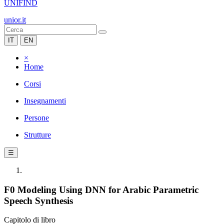
UNIFIND
unior.it
IT
EN
×
Home
Corsi
Insegnamenti
Persone
Strutture
☰
F0 Modeling Using DNN for Arabic Parametric
Speech Synthesis
Capitolo di libro