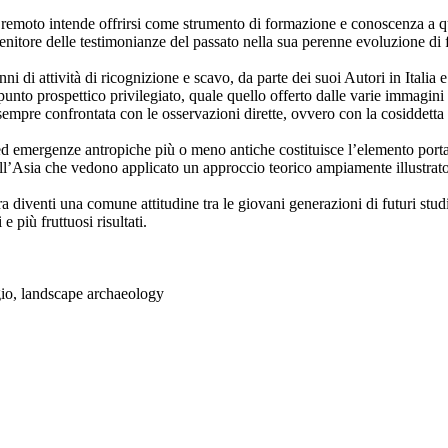
to intende offrirsi come strumento di formazione e conoscenza a quanti,
itore delle testimonianze del passato nella sua perenne evoluzione di f
ni di attività di ricognizione e scavo, da parte dei suoi Autori in Italia
nto prospettico privilegiato, quale quello offerto dalle varie immagini t
a sempre confrontata con le osservazioni dirette, ovvero con la cosiddetta 
io ed emergenze antropiche più o meno antiche costituisce l’elemento porta
dell’Asia che vedono applicato un approccio teorico ampiamente illustrat
 diventi una comune attitudine tra le giovani generazioni di futuri studi
 più fruttuosi risultati.
io, landscape archaeology