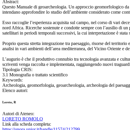
Abstract:
Questo Manuale di geoarcheologia. Un approccio geomorfologico da remo
intendano approfondire lo studio dell’ambiente considerato come conten
Esso raccoglie l’esperienza acquisita sul campo, nel corso di vari decen
nord Africa. Ricerche sostenute e condotte sempre con l’ausilio di un pu
satellitari in periodi temporali successivi, la cui interpretazione è stat
Proprio questa stretta integrazione tra paesaggio, risorse del territor
analisi in vari ambienti dell’area mediterranea, del Vicino Oriente e 
L’augurio è che il produttivo connubio tra tecnologia avanzata e cultura
scriventi venga raccolta e implementata, raggiungendo nuovi traguardi e
Tipologia CRIS:
3.1 Monografia o trattato scientifico
Keywords:
Archeologia, geomorfologia, geoarcheologia, archeologia del paesagg
Elenco autori:
Loreto, R
Autori di Ateneo:
LORETO ROMOLO
Link alla scheda completa:
https://unora.unior.it/handle/11574/212799