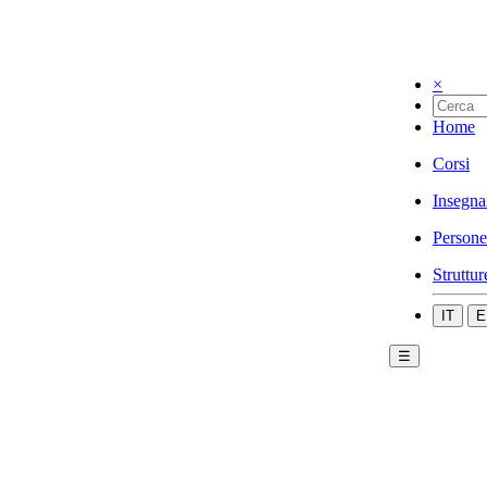
×
Home
Corsi
Insegna
Persone
Struttur
IT
E
☰