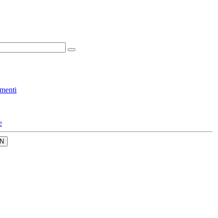
menti
e
N