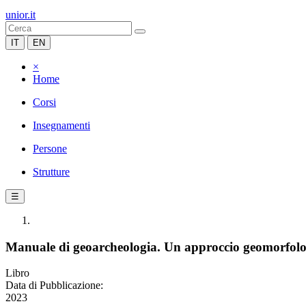
unior.it
IT
EN
×
Home
Corsi
Insegnamenti
Persone
Strutture
☰
Manuale di geoarcheologia. Un approccio geomorfolo
Libro
Data di Pubblicazione:
2023