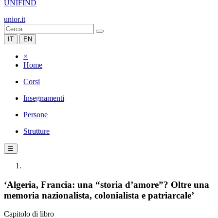
UNIFIND
unior.it
IT
EN
×
Home
Corsi
Insegnamenti
Persone
Strutture
☰
‘Algeria, Francia: una “storia d’amore”? Oltre una
memoria nazionalista, colonialista e patriarcale’
Capitolo di libro