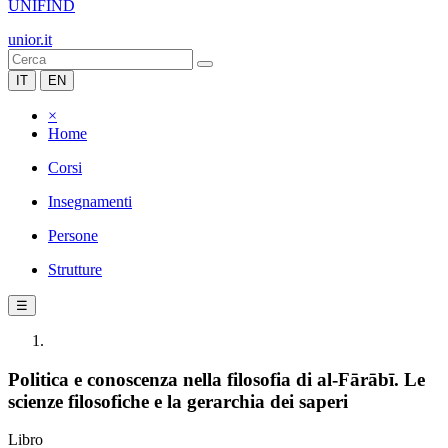
UNIFIND
unior.it
IT
EN
×
Home
Corsi
Insegnamenti
Persone
Strutture
☰
Politica e conoscenza nella filosofia di al-Fārābī. Le
scienze filosofiche e la gerarchia dei saperi
Libro