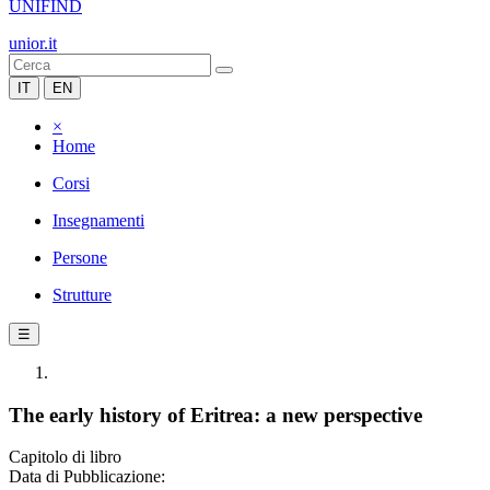
UNIFIND
unior.it
IT
EN
×
Home
Corsi
Insegnamenti
Persone
Strutture
☰
The early history of Eritrea: a new perspective
Capitolo di libro
Data di Pubblicazione: