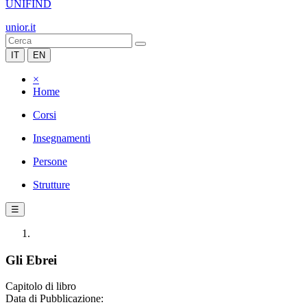
UNIFIND
unior.it
IT
EN
×
Home
Corsi
Insegnamenti
Persone
Strutture
☰
Gli Ebrei
Capitolo di libro
Data di Pubblicazione: