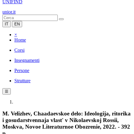
UNIFIND
unior.it
IT
EN
×
Home
Corsi
Insegnamenti
Persone
Strutture
☰
M. Velizhev, Chaadaevskoe delo: Ideologija, ritorika
i gosudarstvennaja vlast' v Nikolaevskoj Rossii,
Moskva, Novoe Literaturnoe Obozrenie, 2022. - 392
p.