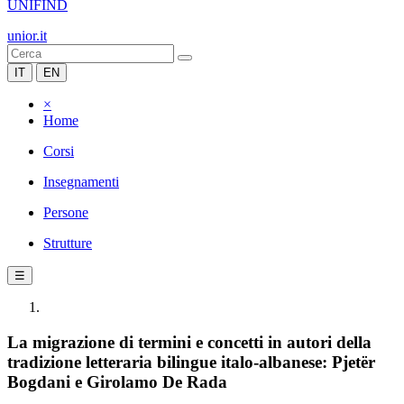
UNIFIND
unior.it
IT
EN
×
Home
Corsi
Insegnamenti
Persone
Strutture
☰
La migrazione di termini e concetti in autori della
tradizione letteraria bilingue italo-albanese: Pjetër
Bogdani e Girolamo De Rada