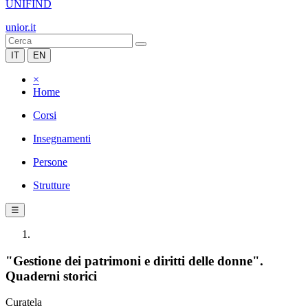
UNIFIND
unior.it
IT
EN
×
Home
Corsi
Insegnamenti
Persone
Strutture
☰
"Gestione dei patrimoni e diritti delle donne".
Quaderni storici
Curatela