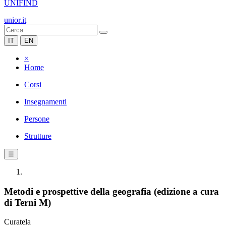
UNIFIND
unior.it
IT
EN
×
Home
Corsi
Insegnamenti
Persone
Strutture
☰
Metodi e prospettive della geografia (edizione a cura
di Terni M)
Curatela