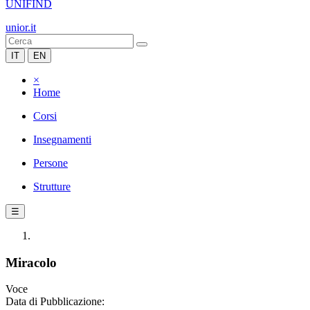
UNIFIND
unior.it
IT
EN
×
Home
Corsi
Insegnamenti
Persone
Strutture
☰
Miracolo
Voce
Data di Pubblicazione: