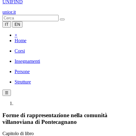
UNIFIND
unior.it
IT
EN
×
Home
Corsi
Insegnamenti
Persone
Strutture
☰
Forme di rappresentazione nella comunità
villanoviana di Pontecagnano
Capitolo di libro