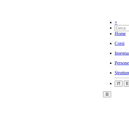
×
Home
Corsi
Insegna
Persone
Struttur
IT
E
☰