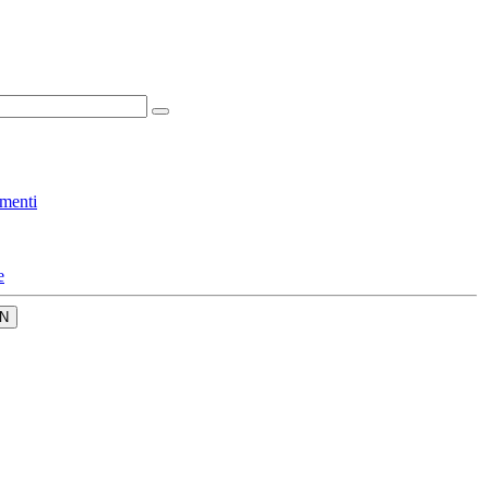
menti
e
N