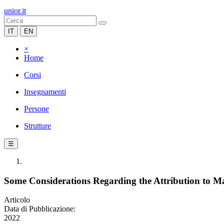
unior.it
IT
EN
×
Home
Corsi
Insegnamenti
Persone
Strutture
☰
Some Considerations Regarding the Attribution to Ma
Articolo
Data di Pubblicazione:
2022