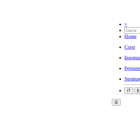
×
Home
Corsi
Insegna
Persone
Struttur
IT
E
☰