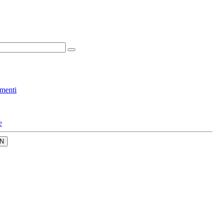
menti
e
N