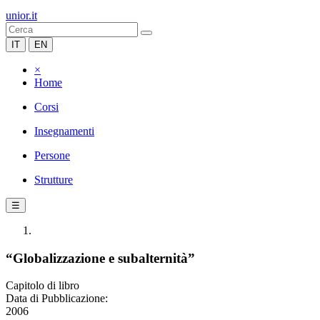
unior.it
IT
EN
×
Home
Corsi
Insegnamenti
Persone
Strutture
☰
“Globalizzazione e subalternità”
Capitolo di libro
Data di Pubblicazione:
2006