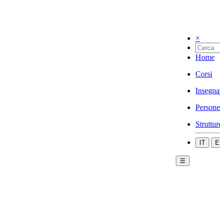
×
Home
Corsi
Insegna
Persone
Struttur
IT
E
☰