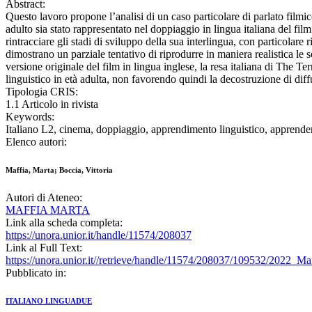
Abstract:
Questo lavoro propone l’analisi di un caso particolare di parlato film
adulto sia stato rappresentato nel doppiaggio in lingua italiana del film 
rintracciare gli stadi di sviluppo della sua interlingua, con particolare 
dimostrano un parziale tentativo di riprodurre in maniera realistica le 
versione originale del film in lingua inglese, la resa italiana di The
linguistico in età adulta, non favorendo quindi la decostruzione di diff
Tipologia CRIS:
1.1 Articolo in rivista
Keywords:
Italiano L2, cinema, doppiaggio, apprendimento linguistico, apprenden
Elenco autori:
Maffia, Marta; Boccia, Vittoria
Autori di Ateneo:
MAFFIA MARTA
Link alla scheda completa:
https://unora.unior.it/handle/11574/208037
Link al Full Text:
https://unora.unior.it//retrieve/handle/11574/208037/109532/2022_M
Pubblicato in:
ITALIANO LINGUADUE