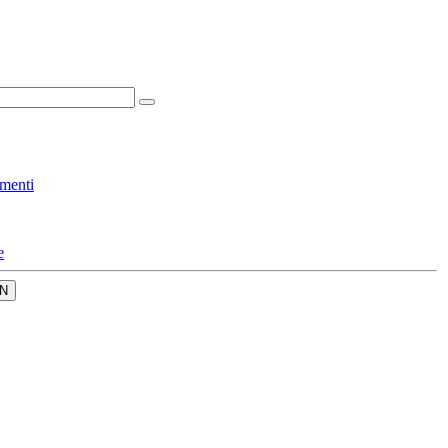
menti
e
N