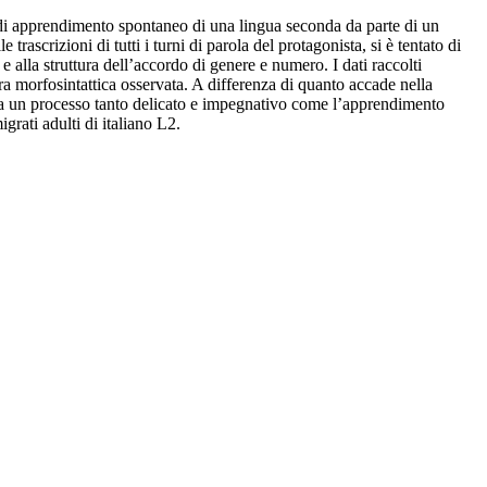
o di apprendimento spontaneo di una lingua seconda da parte di un
rascrizioni di tutti i turni di parola del protagonista, si è tentato di
 e alla struttura dell’accordo di genere e numero. I dati raccolti
ura morfosintattica osservata. A differenza di quanto accade nella
rosa un processo tanto delicato e impegnativo come l’apprendimento
grati adulti di italiano L2.