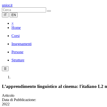
unior.it
IT
EN
×
Home
Corsi
Insegnamenti
Persone
Strutture
☰
L’apprendimento linguistico al cinema: l'italiano L2
Articolo
Data di Pubblicazione:
2022