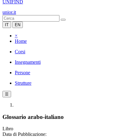
UNIFIND
unior.it
IT
EN
×
Home
Corsi
Insegnamenti
Persone
Strutture
☰
Glossario arabo-italiano
Libro
Data di Pubblicazione: