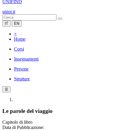
UNIFIND
unior.it
IT
EN
×
Home
Corsi
Insegnamenti
Persone
Strutture
☰
Le parole del viaggio
Capitolo di libro
Data di Pubblicazione: